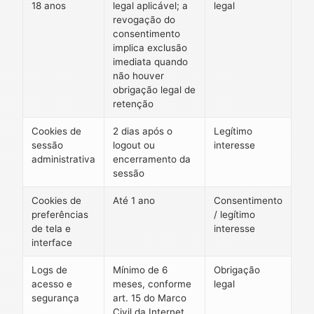
18 anos
legal aplicável; a
legal
revogação do
consentimento
implica exclusão
imediata quando
não houver
obrigação legal de
retenção
Cookies de
2 dias após o
Legítimo
sessão
logout ou
interesse
administrativa
encerramento da
sessão
Cookies de
Até 1 ano
Consentimento
preferências
/ legítimo
de tela e
interesse
interface
Logs de
Mínimo de 6
Obrigação
acesso e
meses, conforme
legal
segurança
art. 15 do Marco
Civil da Internet