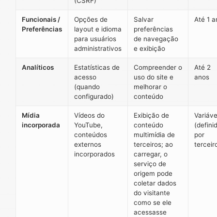
(CSRF)
Funcionais /
Opções de
Salvar
Até 1 a
Preferências
layout e idioma
preferências
para usuários
de navegação
administrativos
e exibição
Analíticos
Estatísticas de
Compreender o
Até 2
acesso
uso do site e
anos
(quando
melhorar o
configurado)
conteúdo
Mídia
Vídeos do
Exibição de
Variáve
incorporada
YouTube,
conteúdo
(defini
conteúdos
multimídia de
por
externos
terceiros; ao
terceir
incorporados
carregar, o
serviço de
origem pode
coletar dados
do visitante
como se ele
acessasse